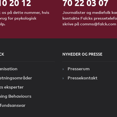
10 20 12
70 22 03 07
 os på dette nummer, hvis
Journalister og mediefolk ka
brug for psykologisk
kontakte Falcks pressetelefon
lp.
skrive på comms@falck.com
CK
NYHEDER OG PRESSE
nisation
Presserum
etningsområder
Pressekontakt
ks eksperter
ing Behaviours
fundsansvar