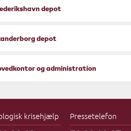
ederikshavn depot
anderborg depot
vedkontor og administration
ologisk krisehjælp
Pressetelefon