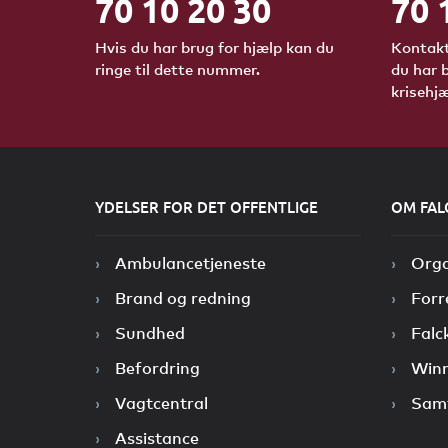
70 10 20 30
70 
Hvis du har brug for hjælp kan du
Kontakt
ringe til dette nummer.
du har 
krisehjæ
YDELSER FOR DET OFFENTLIGE
OM FAL
Ambulancetjeneste
Orga
Brand og redning
Forr
Sundhed
Falc
Befordring
Winn
Vagtcentral
Sam
Assistance