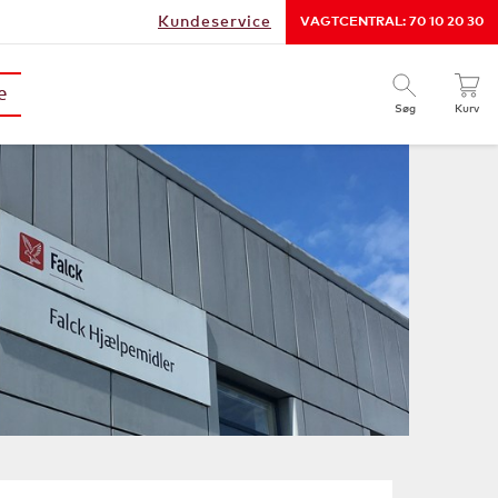
Kundeservice
VAGTCENTRAL: 70 10 20 30
e
Søg
Kurv
e 70 10 20 31
ned
0 kr.
SE KURVEN
GÅ TIL BESTILLING