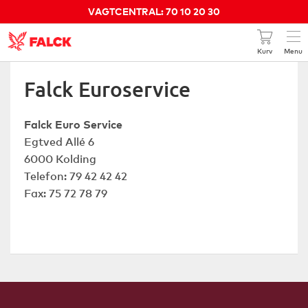
VAGTCENTRAL: 70 10 20 30
Kurv
Menu
Kundeservice 70 10 20 31
Falck Euroservice
Din pris pr. måned
0 kr.
Falck Euro Service
Egtved Allé 6
GÅ TIL BESTILLING
6000 Kolding
Telefon: 79 42 42 42
SE KURVEN
Fax: 75 72 78 79