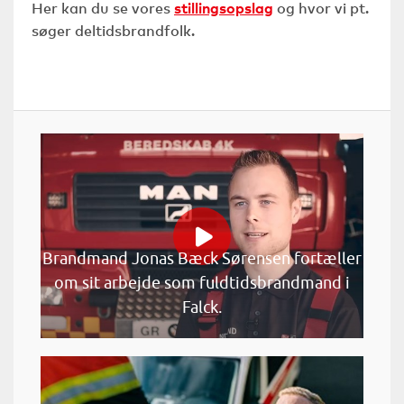
Her kan du se vores
stillingsopslag
og hvor vi pt.
søger deltidsbrandfolk.
Brandmand Jonas Bæck Sørensen fortæller
om sit arbejde som fuldtidsbrandmand i
Falck.