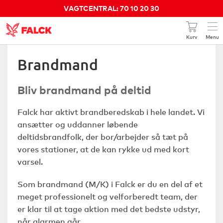
VAGTCENTRAL: 70 10 20 30
Kurv
Menu
Kundeservice 70 10 20 31
Brandmand
Din pris pr. måned
0 kr.
Bliv brandmand på deltid
Falck har aktivt brandberedskab i hele landet. Vi
GÅ TIL BESTILLING
ansætter og uddanner løbende
SE KURVEN
deltidsbrandfolk, der bor/arbejder så tæt på
vores stationer, at de kan rykke ud med kort
varsel.
Som brandmand (M/K) i Falck er du en del af et
meget professionelt og velforberedt team, der
er klar til at tage aktion med det bedste udstyr,
når alarmen går.