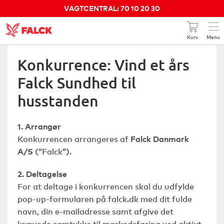
VAGTCENTRAL: 70 10 20 30
Kurv
Menu
Kundeservice 70 10 20 31
Konkurrence: Vind et års
Falck Sundhed til
Din pris pr. måned
0 kr.
husstanden
GÅ TIL BESTILLING
1. Arrangør
SE KURVEN
Konkurrencen arrangeres af
Falck Danmark
A/S
(“Falck”).
2. Deltagelse
For at deltage i konkurrencen skal du udfylde
pop-up-formularen på falck.dk med dit fulde
navn, din e-mailadresse samt afgive det