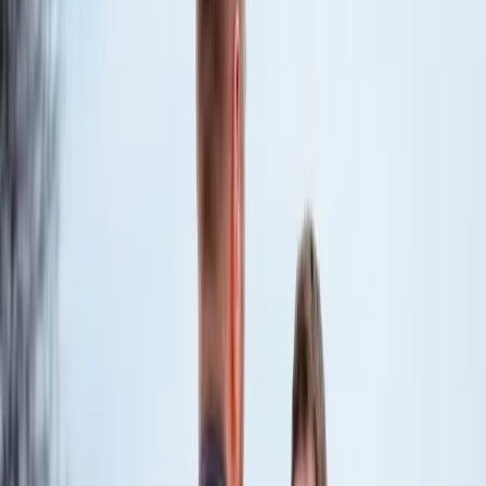
Vedligeholdelse af brandslukkere
Tjek branddøre
Se alt om assistance på farten
Vejhjælp
Firmabil
Elbil
Tungvogn
Påhæng
Landbrug
Rejseassistance
Global rejseassistance
Medlemskaber til virksomheder