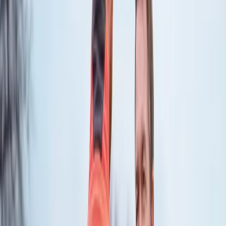
Aktuelle risikovurderinger
Sygetransport
Selvbetjening
Sundhed
Førstehjælp
Sikkerhed
Assistance på farten
Kundeservice
Mit Falck
Privat
Erhverv
Offentlig
Om Falck
Erhverv