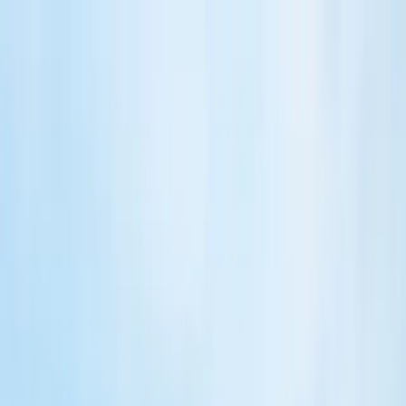
Privat
Erhverv
Offentlig
Om Falck
Kundeservice
Vagtcentralen 70 10 20 30
Sundhed
Førstehjælp
Sikkerhed
Assistance på farten
Sundhed på arbejdspladsen
Sundhedsordning til enkeltpersonvirksomheder
Sundhedsordning op til 50 medarbejdere