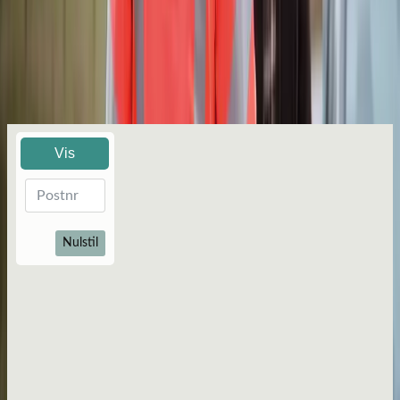
Ventetidsgaranti, så du er sikret hurtig hjælp.
Gratis lånebil ved reparationer over 4 timer.
Kontakt bonuspartner
Find dit nærmeste værksted