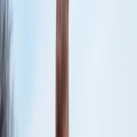
Sikkerhedsvideo
Passiv brandsikring
Evakuering og dilemmaøvelser
Kurser
Brandkurser
Sikkerhed ved varmt arbejde
Drift og vedligehold 005
Konflikthåndtering
Bygningssikring
Bygningshjælp
Sikkerhedspakke
Selvbetjening