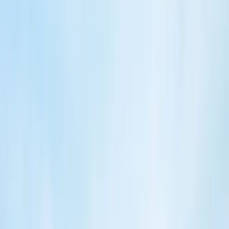
Sundhedsordning til over 50 medarbejdere
Selvbetjening
Anmod om behandling
Førstehjælpsbogen
Ring til os
Skriv til os
Gode råd om Sundhed
Gode råd om arbejdsstilling
Gode råd om mental sundhed
Gode råd om stress
Har I brug for rådgivning?
Vi vil gerne hjælpe jer til, at finde den bedste løsning.
Bliv ringet op