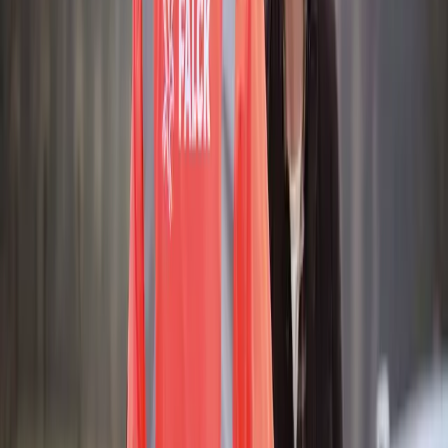
et valgfrit bestemmelsessted i Danmark, hvis din bil ikke kan
repareres på stedet.
Rabat på brændstof
Du får op til 170 øre i rabat pr. liter brændstof på mere end
475 tankstationer i hele Danmark.
Frit værkstedsvalg
Oplever du driftsstop, uheld eller sygdom i Danmark,
bugserer vi bilen til det sted, du ønsker, fx hjem eller til et
værksted.
Se detaljer og vilkår
Mindstepris i bindingsperiode (1 år): 1175 kr. 14 dages
fortrydelsesret.
Har I brug for rådgivning?