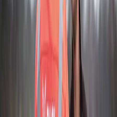
til firmabil.
Vejhjælp Pro
1175 kr./år.
Køb nu
Vejhjælp på stedet og bugsering
Med Falck Vejhjælp kan du altid ringe til os. Vores rullende
værksteder er klar til at hjælpe alle årets dage.
Bugsering
Hvis vi ikke kan reparere din bil på stedet, bugserer vi din bil
til et valgfrit værksted i Danmark.
Fri vidererejse
Vi sørger for, at du og dine passagerer bliver kørt hele vejen til