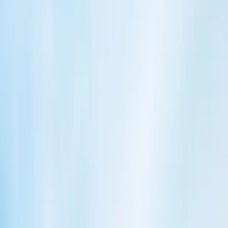
Se alt om førstehjælp på arbejdspladsen
Førstehjælpsprodukter
Hjertestarter
Førstehjælpskasser og kufferter
Førstehjælpsskab
Kurser
Førstehjælpskurser
Førstehjælpsbogen
Selvbetjening
Sådan bruger du en hjertestarter, og hvor skal jeres
hjertestarter hænge?