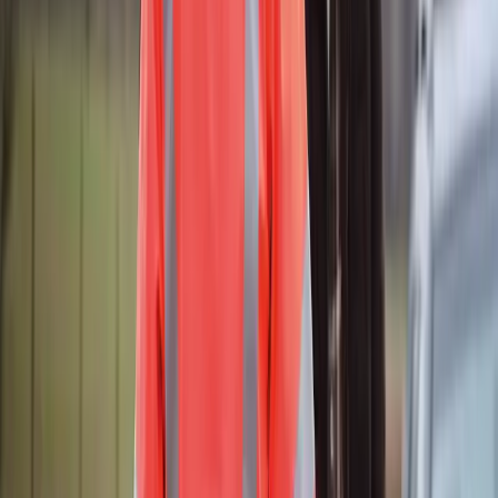
Har I brug for rådgivning?
Ring
Ring
70 21 20 08
Spørgsmål til Falck produkter?
Spørgsmål til Falck
produkter?
Bliv ringet op
Bonuspartnere med 10 % rabat
Bonuspartnere med 10 % rabat
Med et Vejhjælp Pro-abonnement kan du få adgang til en lang
række fordele hos vores landsdækkende Falck Bonuspartnere, bl.a.:
10% i rabat på din værkstedsregning.
Gratis værkstedstjek, der fanger bilens fejl, før de vokser sig
store.