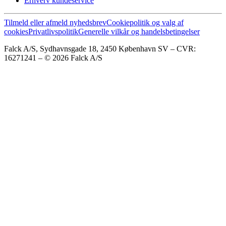
Erhverv kundeservice
Tilmeld eller afmeld nyhedsbrev
Cookiepolitik og valg af
cookies
Privatlivspolitik
Generelle vilkår og handelsbetingelser
Falck A/S, Sydhavnsgade 18, 2450 København SV – CVR:
16271241 – © 2026 Falck A/S