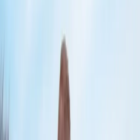
Batteriskifteguide til hjertestarter
Ofte stillede spørgsmål
Book kursus
Se alt om sikkerhed på arbejdspladsen
Brandsikring
Rådgivning
Brandanlæg
Brandslukkere
Stigrør
Service
Beredskabsplanlægning
Beredskabsplan
Sikkerhedsrådgivning